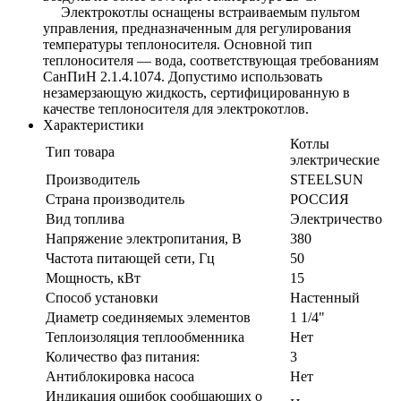
Электрокотлы оснащены встраиваемым пультом
управления, предназначенным для регулирования
температуры теплоносителя. Основной тип
теплоносителя ― вода, соответствующая требованиям
СанПиН 2.1.4.1074. Допустимо использовать
незамерзающую жидкость, сертифицированную в
качестве теплоносителя для электрокотлов.
Характеристики
Котлы
Тип товара
электрические
Производитель
STEELSUN
Страна производитель
РОССИЯ
Вид топлива
Электричество
Напряжение электропитания, В
380
Частота питающей сети, Гц
50
Мощность, кВт
15
Способ установки
Настенный
Диаметр соединяемых элементов
1 1/4"
Теплоизоляция теплообменника
Нет
Количество фаз питания:
3
Антиблокировка насоса
Нет
Индикация ошибок сообщающих о