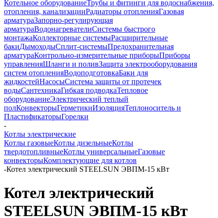
Котельное оборудование
Трубы и фитинги для водоснабжения,
отопления, канализации
Радиаторы отопления
Газовая
арматура
Запорно-регулирующая
арматура
Водонагреватели
Системы быстрого
монтажа
Коллекторные системы
Расширительные
баки
Дымоходы
Сплит-системы
Предохранительная
арматура
Контрольно-измерительные приборы
Приборы
управления
Шланги и полив
Защита электрооборудования
систем отопления
Водоподготовка
Баки для
жидкостей
Насосы
Система защиты от протечек
воды
Сантехника
Гибкая подводка
Тепловое
оборудование
Электрический теплый
пол
Конвекторы
Герметики
Изоляция
Теплоноситель и
Пластификаторы
Горелки
-
Котлы электрические
Котлы газовые
Котлы дизельные
Котлы
твердотопливные
Котлы универсальные
Газовые
конвекторы
Комплектующие для котлов
-
Котел электрический STEELSUN ЭВПМ-15 кВт
Котел электрический
STEELSUN ЭВПМ-15 кВт