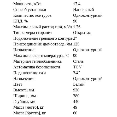
Мощность, кВт
17.4
Способ установки
Напольный
Количество контуров
Одноконтурный
КПД, %
90
Максимальный расход газа, м3/ч
1.76
Тип камеры сгорания
Открытая
Подключение греющего контура
2"
Присоединение дымоотвода, мм
125
Назначение
Одноконтурный
Максимальная температура, °C
90
Материал теплообменника
Сталь
Автоматика безопасности
TGV
Подключение газа
3/4"
Назначение
Одноконтурный
Цвет
Белый
Высота, мм
920
Ширина, мм
380
Глубина, мм
440
Масса [нетто], кг
49
Масса [брутто], кг
60