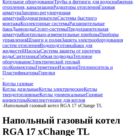
Котельное оборудование
Трубы и фитинги для водоснабжения,
отопления, канализации
Радиаторы отопления
Газовая
арматура
Запорно-регулирующая
арматура
Водонагреватели
Системы быстрого
монтажа
Коллекторные системы
Расширительные
баки
Дымоходы
Сплит-системы
Предохранительная
арматура
Контрольно-измерительные приборы
Приборы
управления
Шланги и полив
Защита электрооборудования
систем отопления
Водоподготовка
Баки для
жидкостей
Насосы
Система защиты от протечек
воды
Сантехника
Гибкая подводка
Тепловое
оборудование
Электрический теплый
пол
Конвекторы
Герметики
Изоляция
Теплоноситель и
Пластификаторы
Горелки
-
Котлы газовые
Котлы дизельные
Котлы электрические
Котлы
твердотопливные
Котлы универсальные
Газовые
конвекторы
Комплектующие для котлов
-
Напольный газовый котел RGA 17 xChange TL
Напольный газовый котел
RGA 17 xChange TL