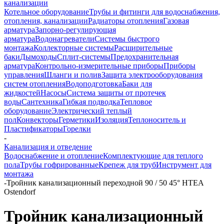
канализации
Котельное оборудование
Трубы и фитинги для водоснабжения,
отопления, канализации
Радиаторы отопления
Газовая
арматура
Запорно-регулирующая
арматура
Водонагреватели
Системы быстрого
монтажа
Коллекторные системы
Расширительные
баки
Дымоходы
Сплит-системы
Предохранительная
арматура
Контрольно-измерительные приборы
Приборы
управления
Шланги и полив
Защита электрооборудования
систем отопления
Водоподготовка
Баки для
жидкостей
Насосы
Система защиты от протечек
воды
Сантехника
Гибкая подводка
Тепловое
оборудование
Электрический теплый
пол
Конвекторы
Герметики
Изоляция
Теплоноситель и
Пластификаторы
Горелки
-
Канализация и отведение
Водоснабжение и отопление
Комплектующие для теплого
пола
Трубы гофрированные
Крепеж для труб
Инструмент для
монтажа
-
Тройник канализационный переходной 90 / 50 45° НТEA
Ostendorf
Тройник канализационный