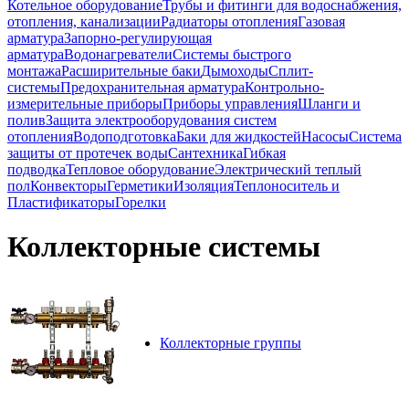
Котельное оборудование
Трубы и фитинги для водоснабжения,
отопления, канализации
Радиаторы отопления
Газовая
арматура
Запорно-регулирующая
арматура
Водонагреватели
Системы быстрого
монтажа
Расширительные баки
Дымоходы
Сплит-
системы
Предохранительная арматура
Контрольно-
измерительные приборы
Приборы управления
Шланги и
полив
Защита электрооборудования систем
отопления
Водоподготовка
Баки для жидкостей
Насосы
Система
защиты от протечек воды
Сантехника
Гибкая
подводка
Тепловое оборудование
Электрический теплый
пол
Конвекторы
Герметики
Изоляция
Теплоноситель и
Пластификаторы
Горелки
Коллекторные системы
Коллекторные группы