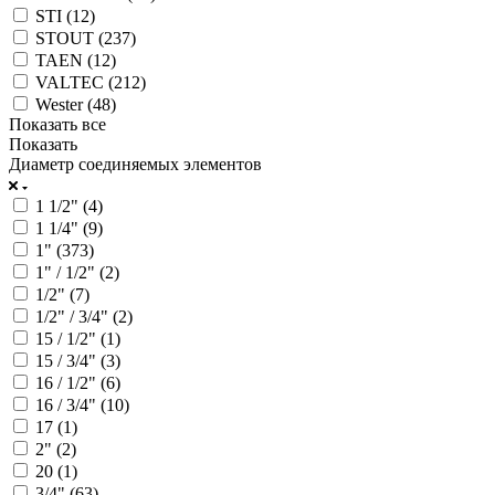
STI (
12
)
STOUT (
237
)
TAEN (
12
)
VALTEC (
212
)
Wester (
48
)
Показать все
Показать
Диаметр соединяемых элементов
1 1/2" (
4
)
1 1/4" (
9
)
1" (
373
)
1" / 1/2" (
2
)
1/2" (
7
)
1/2" / 3/4" (
2
)
15 / 1/2" (
1
)
15 / 3/4" (
3
)
16 / 1/2" (
6
)
16 / 3/4" (
10
)
17 (
1
)
2" (
2
)
20 (
1
)
3/4" (
63
)