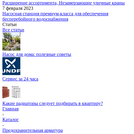
Расширение ассортимента, Незамерзающие уличные краны
7 февраля 2023
Насосная станция премиум-класса для обеспечения
бесперебойного водоснабжения
Статьи
Все статьи
Насос для дома: полезные советы
Сервис за 24 часа
Какие радиаторы следует подбирать в квартиру?
Главная
-
Каталог
-
Предохранительная арматура