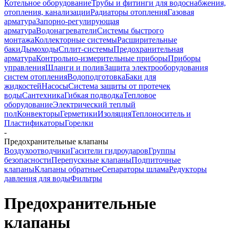
Котельное оборудование
Трубы и фитинги для водоснабжения,
отопления, канализации
Радиаторы отопления
Газовая
арматура
Запорно-регулирующая
арматура
Водонагреватели
Системы быстрого
монтажа
Коллекторные системы
Расширительные
баки
Дымоходы
Сплит-системы
Предохранительная
арматура
Контрольно-измерительные приборы
Приборы
управления
Шланги и полив
Защита электрооборудования
систем отопления
Водоподготовка
Баки для
жидкостей
Насосы
Система защиты от протечек
воды
Сантехника
Гибкая подводка
Тепловое
оборудование
Электрический теплый
пол
Конвекторы
Герметики
Изоляция
Теплоноситель и
Пластификаторы
Горелки
-
Предохранительные клапаны
Воздухоотводчики
Гасители гидроударов
Группы
безопасности
Перепускные клапаны
Подпиточные
клапаны
Клапаны обратные
Сепараторы шлама
Редукторы
давления для воды
Фильтры
Предохранительные
клапаны