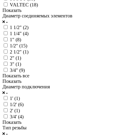
VALTEC (
18
)
Показать
Диаметр соединяемых элементов
1 1/2" (
2
)
1 1/4" (
4
)
1" (
8
)
1/2" (
15
)
2 1/2" (
1
)
2" (
1
)
3" (
1
)
3/4" (
9
)
Показать все
Показать
Диаметр подключения
1' (
1
)
1/2' (
6
)
2' (
1
)
3/4' (
4
)
Показать
Тип резьбы