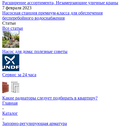
Расширение ассортимента, Незамерзающие уличные краны
7 февраля 2023
Насосная станция премиум-класса для обеспечения
бесперебойного водоснабжения
Статьи
Все статьи
Насос для дома: полезные советы
Сервис за 24 часа
Какие радиаторы следует подбирать в квартиру?
Главная
-
Каталог
-
Запорно-регулирующая арматура