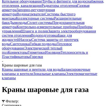
Котельное оборудование
Трубы и фитинги для водоснабжения,
отопления, канализации
Радиаторы отопления
Газовая
арматура
Запорно-регулирующая
арматура
Водонагреватели
Системы быстрого
монтажа
Коллекторные системы
Расширительные
баки
Дымоходы
Сплит-системы
Предохранительная
арматура
Контрольно-измерительные приборы
Приборы
управления
Шланги и полив
Защита электрооборудования
систем отопления
Водоподготовка
Баки для
жидкостей
Насосы
Система защиты от протечек
воды
Сантехника
Гибкая подводка
Тепловое
оборудование
Электрический теплый
пол
Конвекторы
Герметики
Изоляция
Теплоноситель и
Пластификаторы
Горелки
-
Краны шаровые для газа
Краны шаровые и вентили для воды
Балансировочные
клапаны и вентили
Зональные клапаны
Электромагнитные
клапаны
Краны шаровые для газа
Фильтр:
Сортировка