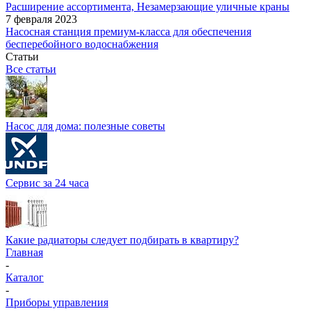
Расширение ассортимента, Незамерзающие уличные краны
7 февраля 2023
Насосная станция премиум-класса для обеспечения
бесперебойного водоснабжения
Статьи
Все статьи
Насос для дома: полезные советы
Сервис за 24 часа
Какие радиаторы следует подбирать в квартиру?
Главная
-
Каталог
-
Приборы управления