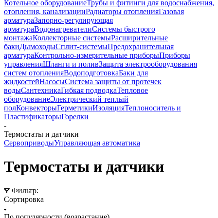
Котельное оборудование
Трубы и фитинги для водоснабжения,
отопления, канализации
Радиаторы отопления
Газовая
арматура
Запорно-регулирующая
арматура
Водонагреватели
Системы быстрого
монтажа
Коллекторные системы
Расширительные
баки
Дымоходы
Сплит-системы
Предохранительная
арматура
Контрольно-измерительные приборы
Приборы
управления
Шланги и полив
Защита электрооборудования
систем отопления
Водоподготовка
Баки для
жидкостей
Насосы
Система защиты от протечек
воды
Сантехника
Гибкая подводка
Тепловое
оборудование
Электрический теплый
пол
Конвекторы
Герметики
Изоляция
Теплоноситель и
Пластификаторы
Горелки
-
Термостаты и датчики
Сервоприводы
Управляющая автоматика
Термостаты и датчики
Фильтр:
Сортировка
По популярности (возрастание)