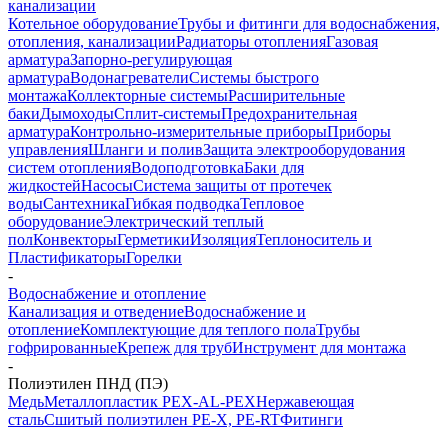
канализации
Котельное оборудование
Трубы и фитинги для водоснабжения,
отопления, канализации
Радиаторы отопления
Газовая
арматура
Запорно-регулирующая
арматура
Водонагреватели
Системы быстрого
монтажа
Коллекторные системы
Расширительные
баки
Дымоходы
Сплит-системы
Предохранительная
арматура
Контрольно-измерительные приборы
Приборы
управления
Шланги и полив
Защита электрооборудования
систем отопления
Водоподготовка
Баки для
жидкостей
Насосы
Система защиты от протечек
воды
Сантехника
Гибкая подводка
Тепловое
оборудование
Электрический теплый
пол
Конвекторы
Герметики
Изоляция
Теплоноситель и
Пластификаторы
Горелки
-
Водоснабжение и отопление
Канализация и отведение
Водоснабжение и
отопление
Комплектующие для теплого пола
Трубы
гофрированные
Крепеж для труб
Инструмент для монтажа
-
Полиэтилен ПНД (ПЭ)
Медь
Металлопластик PEX-AL-PEX
Нержавеющая
сталь
Сшитый полиэтилен PE-X, PE-RT
Фитинги