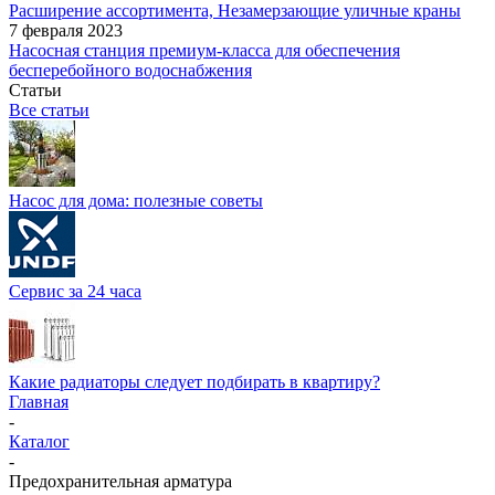
Расширение ассортимента, Незамерзающие уличные краны
7 февраля 2023
Насосная станция премиум-класса для обеспечения
бесперебойного водоснабжения
Статьи
Все статьи
Насос для дома: полезные советы
Сервис за 24 часа
Какие радиаторы следует подбирать в квартиру?
Главная
-
Каталог
-
Предохранительная арматура