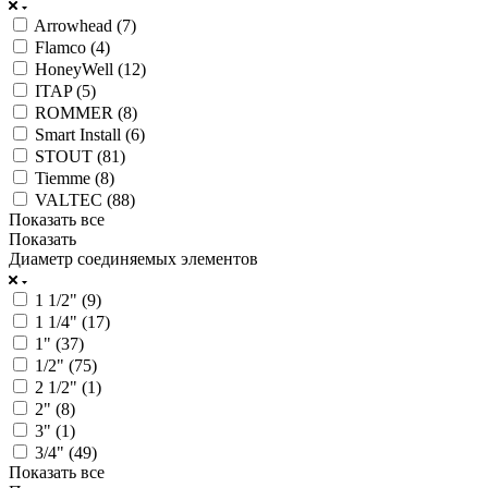
Arrowhead (
7
)
Flamco (
4
)
HoneyWell (
12
)
ITAP (
5
)
ROMMER (
8
)
Smart Install (
6
)
STOUT (
81
)
Tiemme (
8
)
VALTEC (
88
)
Показать все
Показать
Диаметр соединяемых элементов
1 1/2" (
9
)
1 1/4" (
17
)
1" (
37
)
1/2" (
75
)
2 1/2" (
1
)
2" (
8
)
3" (
1
)
3/4" (
49
)
Показать все