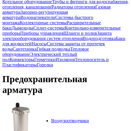
Котельное оборудование
Трубы и фитинги для водоснабжения,
отопления, канализации
Радиаторы отопления
Газовая
арматура
Запорно-регулирующая
арматура
Водонагреватели
Системы быстрого
монтажа
Коллекторные системы
Расширительные
баки
Дымоходы
Сплит-системы
Контрольно-измерительные
приборы
Приборы управления
Шланги и полив
Защита
электрооборудования систем отопления
Водоподготовка
Баки
для жидкостей
Насосы
Система защиты от протечек
воды
Сантехника
Гибкая подводка
Тепловое
оборудование
Электрический теплый
пол
Конвекторы
Герметики
Изоляция
Теплоноситель и
Пластификаторы
Горелки
Предохранительная
арматура
Воздухоотводчики