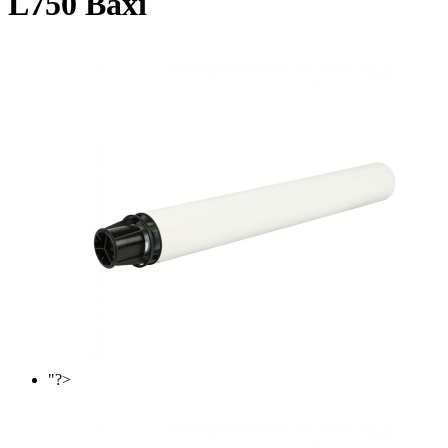
L750 Baxi
"?>