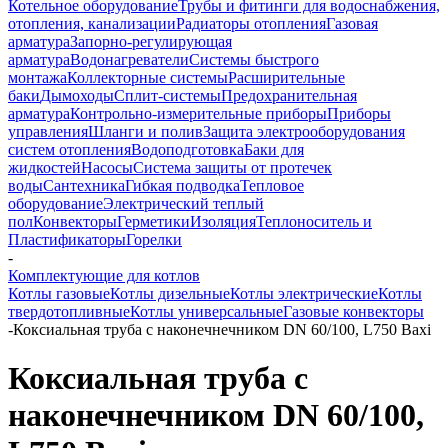
Котельное оборудование
Трубы и фитинги для водоснабжения,
отопления, канализации
Радиаторы отопления
Газовая
арматура
Запорно-регулирующая
арматура
Водонагреватели
Системы быстрого
монтажа
Коллекторные системы
Расширительные
баки
Дымоходы
Сплит-системы
Предохранительная
арматура
Контрольно-измерительные приборы
Приборы
управления
Шланги и полив
Защита электрооборудования
систем отопления
Водоподготовка
Баки для
жидкостей
Насосы
Система защиты от протечек
воды
Сантехника
Гибкая подводка
Тепловое
оборудование
Электрический теплый
пол
Конвекторы
Герметики
Изоляция
Теплоноситель и
Пластификаторы
Горелки
-
Комплектующие для котлов
Котлы газовые
Котлы дизельные
Котлы электрические
Котлы
твердотопливные
Котлы универсальные
Газовые конвекторы
-
Коксиальная труба с наконечнечником DN 60/100, L750 Baxi
Коксиальная труба с
наконечнечником DN 60/100,