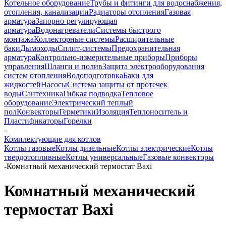
Котельное оборудование
Трубы и фитинги для водоснабжения,
отопления, канализации
Радиаторы отопления
Газовая
арматура
Запорно-регулирующая
арматура
Водонагреватели
Системы быстрого
монтажа
Коллекторные системы
Расширительные
баки
Дымоходы
Сплит-системы
Предохранительная
арматура
Контрольно-измерительные приборы
Приборы
управления
Шланги и полив
Защита электрооборудования
систем отопления
Водоподготовка
Баки для
жидкостей
Насосы
Система защиты от протечек
воды
Сантехника
Гибкая подводка
Тепловое
оборудование
Электрический теплый
пол
Конвекторы
Герметики
Изоляция
Теплоноситель и
Пластификаторы
Горелки
-
Комплектующие для котлов
Котлы газовые
Котлы дизельные
Котлы электрические
Котлы
твердотопливные
Котлы универсальные
Газовые конвекторы
-
Комнатный механический термостат Baxi
Комнатный механический
термостат Baxi