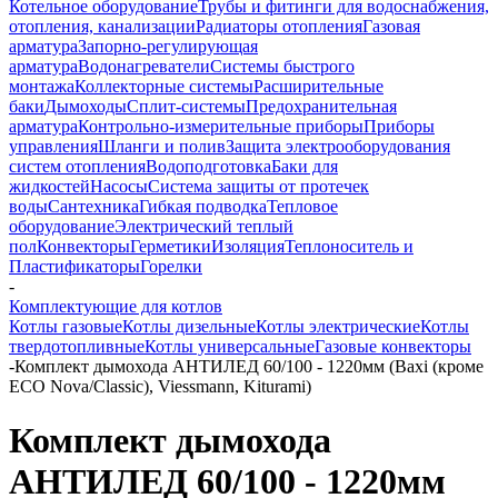
Котельное оборудование
Трубы и фитинги для водоснабжения,
отопления, канализации
Радиаторы отопления
Газовая
арматура
Запорно-регулирующая
арматура
Водонагреватели
Системы быстрого
монтажа
Коллекторные системы
Расширительные
баки
Дымоходы
Сплит-системы
Предохранительная
арматура
Контрольно-измерительные приборы
Приборы
управления
Шланги и полив
Защита электрооборудования
систем отопления
Водоподготовка
Баки для
жидкостей
Насосы
Система защиты от протечек
воды
Сантехника
Гибкая подводка
Тепловое
оборудование
Электрический теплый
пол
Конвекторы
Герметики
Изоляция
Теплоноситель и
Пластификаторы
Горелки
-
Комплектующие для котлов
Котлы газовые
Котлы дизельные
Котлы электрические
Котлы
твердотопливные
Котлы универсальные
Газовые конвекторы
-
Комплект дымохода АНТИЛЕД 60/100 - 1220мм (Baxi (кроме
ECO Nova/Classic), Viessmann, Kiturami)
Комплект дымохода
АНТИЛЕД 60/100 - 1220мм