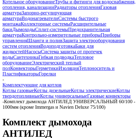
Котельное оборудование
Трубы и фитинги для водоснабжения,
отопления, канализации
Радиаторы отопления
Газовая
арматура
Запорно-регулирующая
арматура
Водонагреватели
Системы быстрого
монтажа
Коллекторные системы
Расширительные
баки
Дымоходы
Сплит-системы
Предохранительная
арматура
Контрольно-измерительные приборы
Приборы
управления
Шланги и полив
Защита электрооборудования
систем отопления
Водоподготовка
Баки для
жидкостей
Насосы
Система защиты от протечек
воды
Сантехника
Гибкая подводка
Тепловое
оборудование
Электрический теплый
пол
Конвекторы
Герметики
Изоляция
Теплоноситель и
Пластификаторы
Горелки
-
Комплектующие для котлов
Котлы газовые
Котлы дизельные
Котлы электрические
Котлы
твердотопливные
Котлы универсальные
Газовые конвекторы
-
Комплект дымохода АНТИЛЕД УНИВЕРСАЛЬНЫЙ 60/100 -
1000мм (кроме Immergas и Navien Deluxe 75/100)
Комплект дымохода
АНТИЛЕД