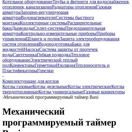
Котельное оборудование
Трубы и фитинги для водоснабжения,
отопления, канализации
Радиаторы отопления
Газовая
арматура
Запорно-регулирующая
арматура
Водонагреватели
Системы быстрого
монтажа
Коллекторные системы
Расширительные
баки
Дымоходы
Сплит-системы
Предохранительная
арматура
Контрольно-измерительные приборы
Приборы
управления
Шланги и полив
Защита электрооборудования
систем отопления
Водоподготовка
Баки для
жидкостей
Насосы
Система защиты от протечек
воды
Сантехника
Гибкая подводка
Тепловое
оборудование
Электрический теплый
пол
Конвекторы
Герметики
Изоляция
Теплоноситель и
Пластификаторы
Горелки
-
Комплектующие для котлов
Котлы газовые
Котлы дизельные
Котлы электрические
Котлы
твердотопливные
Котлы универсальные
Газовые конвекторы
-
Механический программируемый таймер Baxi
Механический
программируемый таймер