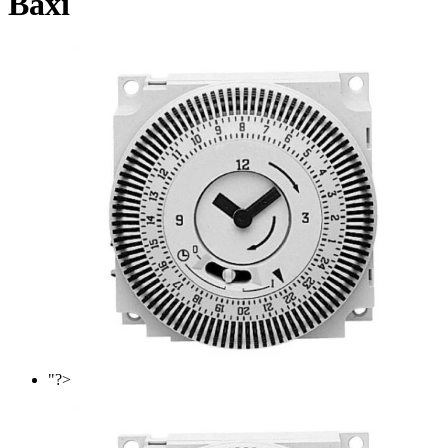
Baxi
"?>