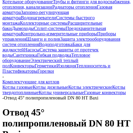
Котельное оборудование
Трубы и фитинги для водоснабжения,
отопления, канализации
Радиаторы отопления
Газовая
арматура
Запорно-регулирующая
арматура
Водонагреватели
Системы быстрого
монтажа
Коллекторные системы
Расширительные
баки
Дымоходы
Сплит-системы
Предохранительная
арматура
Контрольно-измерительные приборы
Приборы
управления
Шланги и полив
Защита электрооборудования
систем отопления
Водоподготовка
Баки для
жидкостей
Насосы
Система защиты от протечек
воды
Сантехника
Гибкая подводка
Тепловое
оборудование
Электрический теплый
пол
Конвекторы
Герметики
Изоляция
Теплоноситель и
Пластификаторы
Горелки
-
Комплектующие для котлов
Котлы газовые
Котлы дизельные
Котлы электрические
Котлы
твердотопливные
Котлы универсальные
Газовые конвекторы
-
Отвод 45° полипропиленовый DN 80 HT Baxi
Отвод 45°
полипропиленовый DN 80 HT