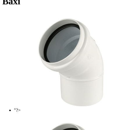
Baxi
"?>