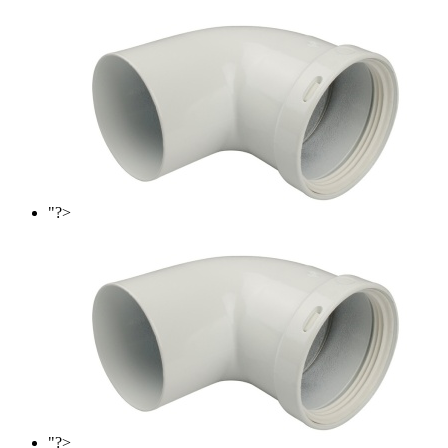
"?>
"?>