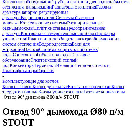
Котельное оборудование
Трубы и фитинги для водоснабжения,
отопления, канализации
Радиаторы отопления
Газовая
арматура
Запорно-регулирующая
арматура
Водонагреватели
Системы быстрого
монтажа
Коллекторные системы
Расширительные
баки
Дымоходы
Сплит-системы
Предохранительная
арматура
Контрольно-измерительные приборы
Приборы
управления
Шланги и полив
Защита электрооборудования
систем отопления
Водоподготовка
Баки для
жидкостей
Насосы
Система защиты от протечек
воды
Сантехника
Гибкая подводка
Тепловое
оборудование
Электрический теплый
пол
Конвекторы
Герметики
Изоляция
Теплоноситель и
Пластификаторы
Горелки
-
Комплектующие для котлов
Котлы газовые
Котлы дизельные
Котлы электрические
Котлы
твердотопливные
Котлы универсальные
Газовые конвекторы
-
Отвод 90° дымохода Ø80 п/м STOUT
Отвод 90° дымохода Ø80 п/м
STOUT