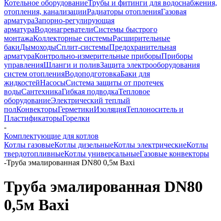
Котельное оборудование
Трубы и фитинги для водоснабжения,
отопления, канализации
Радиаторы отопления
Газовая
арматура
Запорно-регулирующая
арматура
Водонагреватели
Системы быстрого
монтажа
Коллекторные системы
Расширительные
баки
Дымоходы
Сплит-системы
Предохранительная
арматура
Контрольно-измерительные приборы
Приборы
управления
Шланги и полив
Защита электрооборудования
систем отопления
Водоподготовка
Баки для
жидкостей
Насосы
Система защиты от протечек
воды
Сантехника
Гибкая подводка
Тепловое
оборудование
Электрический теплый
пол
Конвекторы
Герметики
Изоляция
Теплоноситель и
Пластификаторы
Горелки
-
Комплектующие для котлов
Котлы газовые
Котлы дизельные
Котлы электрические
Котлы
твердотопливные
Котлы универсальные
Газовые конвекторы
-
Труба эмалированная DN80 0,5м Baxi
Труба эмалированная DN80
0,5м Baxi