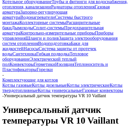
Котельное оборудование
Трубы и фитинги для водоснабжения,
отопления, канализации
Радиаторы отопления
Газовая
арматура
Запорно-регулирующая
арматура
Водонагреватели
Системы быстрого
монтажа
Коллекторные системы
Расширительные
баки
Дымоходы
Сплит-системы
Предохранительная
арматура
Контрольно-измерительные приборы
Приборы
управления
Шланги и полив
Защита электрооборудования
систем отопления
Водоподготовка
Баки для
жидкостей
Насосы
Система защиты от протечек
воды
Сантехника
Гибкая подводка
Тепловое
оборудование
Электрический теплый
пол
Конвекторы
Герметики
Изоляция
Теплоноситель и
Пластификаторы
Горелки
-
Комплектующие для котлов
Котлы газовые
Котлы дизельные
Котлы электрические
Котлы
твердотопливные
Котлы универсальные
Газовые конвекторы
-
Универсальный датчик температуры VR 10 Vaillant
Универсальный датчик
температуры VR 10 Vaillant