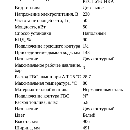
РЕСПУБЛИКА
Вид топлива
Дизельное
Напряжение электропитания, В
230
Частота питающей сети, Гц
50
Мощность, кВт
50
Способ установки
Напольный
КПД, %
90
Подключение греющего контура
1½"
Присоединение дымоотвода, мм
148
Назначение
Двухконтурный
Максимальное рабочее давление,
3
бар
Расход ГВС, л/мин при ∆ T 25 °C
28.7
Максимальная температура, °C
80
Материал теплообменника
Нержавеющая сталь
Подключение контура ГВС
¾"
Расход топлива, л/час
5.8
Назначение
Двухконтурный
Цвет
Белый
Высота, мм
906
Ширина, мм
491