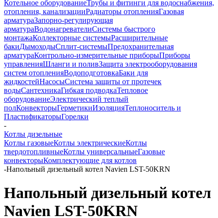
Котельное оборудование
Трубы и фитинги для водоснабжения,
отопления, канализации
Радиаторы отопления
Газовая
арматура
Запорно-регулирующая
арматура
Водонагреватели
Системы быстрого
монтажа
Коллекторные системы
Расширительные
баки
Дымоходы
Сплит-системы
Предохранительная
арматура
Контрольно-измерительные приборы
Приборы
управления
Шланги и полив
Защита электрооборудования
систем отопления
Водоподготовка
Баки для
жидкостей
Насосы
Система защиты от протечек
воды
Сантехника
Гибкая подводка
Тепловое
оборудование
Электрический теплый
пол
Конвекторы
Герметики
Изоляция
Теплоноситель и
Пластификаторы
Горелки
-
Котлы дизельные
Котлы газовые
Котлы электрические
Котлы
твердотопливные
Котлы универсальные
Газовые
конвекторы
Комплектующие для котлов
-
Напольный дизельный котел Navien LST-50KRN
Напольный дизельный котел
Navien LST-50KRN