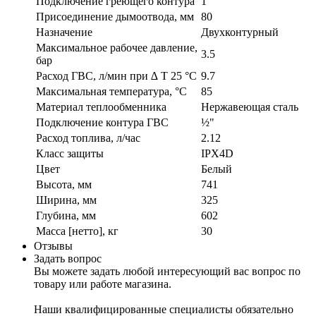
Подключение греющего контура
1"
Присоединение дымоотвода, мм
80
Назначение
Двухконтурный
Максимальное рабочее давление,
3.5
бар
Расход ГВС, л/мин при ∆ T 25 °C
9.7
Максимальная температура, °C
85
Материал теплообменника
Нержавеющая сталь
Подключение контура ГВС
½"
Расход топлива, л/час
2.12
Класс защиты
IPX4D
Цвет
Белый
Высота, мм
741
Ширина, мм
325
Глубина, мм
602
Масса [нетто], кг
30
Отзывы
Задать вопрос
Вы можете задать любой интересующий вас вопрос по
товару или работе магазина.
Наши квалифицированные специалисты обязательно