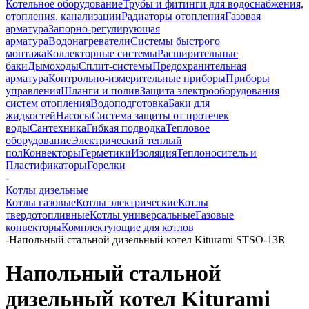
Котельное оборудование
Трубы и фитинги для водоснабжения,
отопления, канализации
Радиаторы отопления
Газовая
арматура
Запорно-регулирующая
арматура
Водонагреватели
Системы быстрого
монтажа
Коллекторные системы
Расширительные
баки
Дымоходы
Сплит-системы
Предохранительная
арматура
Контрольно-измерительные приборы
Приборы
управления
Шланги и полив
Защита электрооборудования
систем отопления
Водоподготовка
Баки для
жидкостей
Насосы
Система защиты от протечек
воды
Сантехника
Гибкая подводка
Тепловое
оборудование
Электрический теплый
пол
Конвекторы
Герметики
Изоляция
Теплоноситель и
Пластификаторы
Горелки
-
Котлы дизельные
Котлы газовые
Котлы электрические
Котлы
твердотопливные
Котлы универсальные
Газовые
конвекторы
Комплектующие для котлов
-
Напольный стальной дизельный котел Kiturami STSO-13R
Напольный стальной
дизельный котел Kiturami