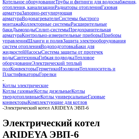
Котельное оборудование
Трубы и фитинги для водоснабжения,
отопления, канализации
Радиаторы отопления
Газовая
арматура
Запорно-регулирующая
арматура
Водонагреватели
Системы быстрого
монтажа
Коллекторные системы
Расширительные
баки
Дымоходы
Сплит-системы
Предохранительная
арматура
Контрольно-измерительные приборы
Приборы
управления
Шланги и полив
Защита электрооборудования
систем отопления
Водоподготовка
Баки для
жидкостей
Насосы
Система защиты от протечек
воды
Сантехника
Гибкая подводка
Тепловое
оборудование
Электрический теплый
пол
Конвекторы
Герметики
Изоляция
Теплоноситель и
Пластификаторы
Горелки
-
Котлы электрические
Котлы газовые
Котлы дизельные
Котлы
твердотопливные
Котлы универсальные
Газовые
конвекторы
Комплектующие для котлов
-
Электрический котел ARIDEYA ЭВП-6
Электрический котел
ARIDEYA ЭВП-6