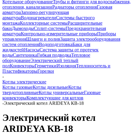
Котельное оборудование
Трубы и фитинги для водоснабжения,
отопления, канализации
Радиаторы отопления
Газовая
арматура
Запорно-регулирующая
арматура
Водонагреватели
Системы быстрого
монтажа
Коллекторные системы
Расширительные
баки
Дымоходы
Сплит-системы
Предохранительная
арматура
Контрольно-измерительные приборы
Приборы
управления
Шланги и полив
Защита электрооборудования
систем отопления
Водоподготовка
Баки для
жидкостей
Насосы
Система защиты от протечек
воды
Сантехника
Гибкая подводка
Тепловое
оборудование
Электрический теплый
пол
Конвекторы
Герметики
Изоляция
Теплоноситель и
Пластификаторы
Горелки
-
Котлы электрические
Котлы газовые
Котлы дизельные
Котлы
твердотопливные
Котлы универсальные
Газовые
конвекторы
Комплектующие для котлов
-
Электрический котел ARIDEYA КВ‑18
Электрический котел
ARIDEYA КВ‑18