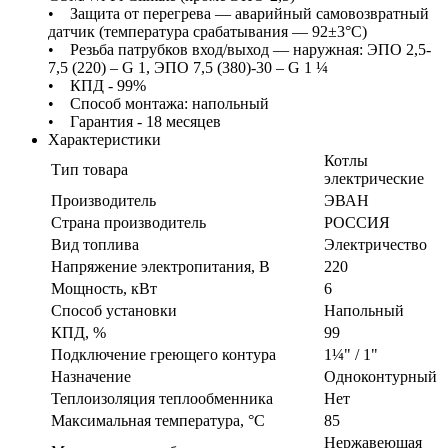
• Защита от перегрева — аварийный самовозвратный
датчик (температура срабатывания — 92±3°С)
• Резьба патрубков вход/выход — наружная: ЭПО 2,5-
7,5 (220) – G 1, ЭПО 7,5 (380)-30 – G 1 ¼
• КПД - 99%
• Способ монтажа: напольный
• Гарантия - 18 месяцев
Характеристики
Котлы
Тип товара
электрические
Производитель
ЭВАН
Страна производитель
РОССИЯ
Вид топлива
Электричество
Напряжение электропитания, В
220
Мощность, кВт
6
Способ установки
Напольный
КПД, %
99
Подключение греющего контура
1¼" / 1"
Назначение
Одноконтурный
Теплоизоляция теплообменника
Нет
Максимальная температура, °C
85
Нержавеющая