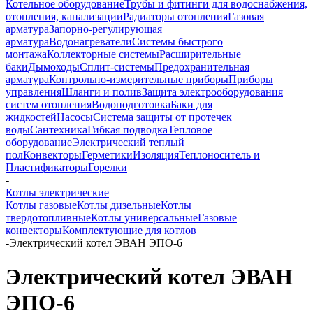
Котельное оборудование
Трубы и фитинги для водоснабжения,
отопления, канализации
Радиаторы отопления
Газовая
арматура
Запорно-регулирующая
арматура
Водонагреватели
Системы быстрого
монтажа
Коллекторные системы
Расширительные
баки
Дымоходы
Сплит-системы
Предохранительная
арматура
Контрольно-измерительные приборы
Приборы
управления
Шланги и полив
Защита электрооборудования
систем отопления
Водоподготовка
Баки для
жидкостей
Насосы
Система защиты от протечек
воды
Сантехника
Гибкая подводка
Тепловое
оборудование
Электрический теплый
пол
Конвекторы
Герметики
Изоляция
Теплоноситель и
Пластификаторы
Горелки
-
Котлы электрические
Котлы газовые
Котлы дизельные
Котлы
твердотопливные
Котлы универсальные
Газовые
конвекторы
Комплектующие для котлов
-
Электрический котел ЭВАН ЭПО-6
Электрический котел ЭВАН
ЭПО-6