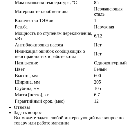
Максимальная температура, °C
85
Нержавеющая
Материал теплообменника
сталь
Количество ТЭНов
1
Резьба
Наружная
Мощность по ступеням переключения,
6/12
кВт
Антиблокировка насоса
Нет
Индикация ошибок сообщающих о
Нет
неисправностях в работе котла
Назначение
Одноконтурный
Цвет
Белый
Высота, мм
600
Ширина, мм
205
Глубина, мм
105
Масса [нетто], кг
6.7
Гарантийный срок, (мес)
12
Отзывы
Задать вопрос
Вы можете задать любой интересующий вас вопрос по
товару или работе магазина.