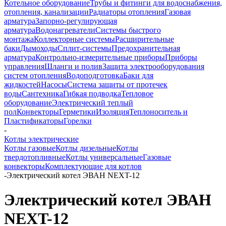
Котельное оборудование
Трубы и фитинги для водоснабжения,
отопления, канализации
Радиаторы отопления
Газовая
арматура
Запорно-регулирующая
арматура
Водонагреватели
Системы быстрого
монтажа
Коллекторные системы
Расширительные
баки
Дымоходы
Сплит-системы
Предохранительная
арматура
Контрольно-измерительные приборы
Приборы
управления
Шланги и полив
Защита электрооборудования
систем отопления
Водоподготовка
Баки для
жидкостей
Насосы
Система защиты от протечек
воды
Сантехника
Гибкая подводка
Тепловое
оборудование
Электрический теплый
пол
Конвекторы
Герметики
Изоляция
Теплоноситель и
Пластификаторы
Горелки
-
Котлы электрические
Котлы газовые
Котлы дизельные
Котлы
твердотопливные
Котлы универсальные
Газовые
конвекторы
Комплектующие для котлов
-
Электрический котел ЭВАН NEXT-12
Электрический котел ЭВАН
NEXT-12