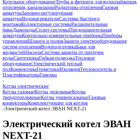
Котельное оборудование
Трубы и фитинги для водоснабжения,
отопления, канализации
Радиаторы отопления
Газовая
арматура
Запорно-регулирующая
арматура
Водонагреватели
Системы быстрого
монтажа
Коллекторные системы
Расширительные
баки
Дымоходы
Сплит-системы
Предохранительная
арматура
Контрольно-измерительные приборы
Приборы
управления
Шланги и полив
Защита электрооборудования
систем отопления
Водоподготовка
Баки для
жидкостей
Насосы
Система защиты от протечек
воды
Сантехника
Гибкая подводка
Тепловое
оборудование
Электрический теплый
пол
Конвекторы
Герметики
Изоляция
Теплоноситель и
Пластификаторы
Горелки
-
Котлы электрические
Котлы газовые
Котлы дизельные
Котлы
твердотопливные
Котлы универсальные
Газовые
конвекторы
Комплектующие для котлов
-
Электрический котел ЭВАН NEXT-21
Электрический котел ЭВАН
NEXT-21