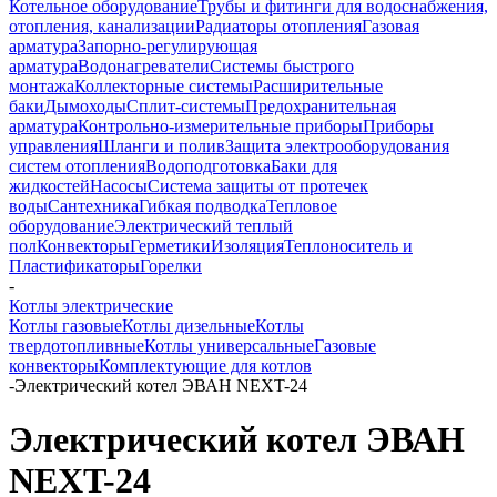
Котельное оборудование
Трубы и фитинги для водоснабжения,
отопления, канализации
Радиаторы отопления
Газовая
арматура
Запорно-регулирующая
арматура
Водонагреватели
Системы быстрого
монтажа
Коллекторные системы
Расширительные
баки
Дымоходы
Сплит-системы
Предохранительная
арматура
Контрольно-измерительные приборы
Приборы
управления
Шланги и полив
Защита электрооборудования
систем отопления
Водоподготовка
Баки для
жидкостей
Насосы
Система защиты от протечек
воды
Сантехника
Гибкая подводка
Тепловое
оборудование
Электрический теплый
пол
Конвекторы
Герметики
Изоляция
Теплоноситель и
Пластификаторы
Горелки
-
Котлы электрические
Котлы газовые
Котлы дизельные
Котлы
твердотопливные
Котлы универсальные
Газовые
конвекторы
Комплектующие для котлов
-
Электрический котел ЭВАН NEXT-24
Электрический котел ЭВАН
NEXT-24