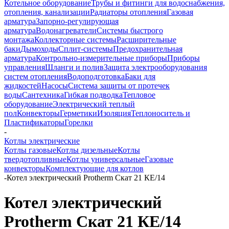
Котельное оборудование
Трубы и фитинги для водоснабжения,
отопления, канализации
Радиаторы отопления
Газовая
арматура
Запорно-регулирующая
арматура
Водонагреватели
Системы быстрого
монтажа
Коллекторные системы
Расширительные
баки
Дымоходы
Сплит-системы
Предохранительная
арматура
Контрольно-измерительные приборы
Приборы
управления
Шланги и полив
Защита электрооборудования
систем отопления
Водоподготовка
Баки для
жидкостей
Насосы
Система защиты от протечек
воды
Сантехника
Гибкая подводка
Тепловое
оборудование
Электрический теплый
пол
Конвекторы
Герметики
Изоляция
Теплоноситель и
Пластификаторы
Горелки
-
Котлы электрические
Котлы газовые
Котлы дизельные
Котлы
твердотопливные
Котлы универсальные
Газовые
конвекторы
Комплектующие для котлов
-
Котел электрический Protherm Скат 21 КE/14
Котел электрический
Protherm Скат 21 КE/14