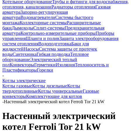
Котельное оборудование
Трубы и фитинги для водоснабжения,
отопления, канализации
Радиаторы отопления
Газовая
арматура
Запорно-регулирующая
арматура
Водонагреватели
Системы быстрого
монтажа
Коллекторные системы
Расширительные
баки
Дымоходы
Сплит-системы
Предохранительная
арматура
Контрольно-измерительные приборы
Приборы
управления
Шланги и полив
Защита электрооборудования
систем отопления
Водоподготовка
Баки для
жидкостей
Насосы
Система защиты от протечек
воды
Сантехника
Гибкая подводка
Тепловое
оборудование
Электрический теплый
пол
Конвекторы
Герметики
Изоляция
Теплоноситель и
Пластификаторы
Горелки
-
Котлы электрические
Котлы газовые
Котлы дизельные
Котлы
твердотопливные
Котлы универсальные
Газовые
конвекторы
Комплектующие для котлов
-
Настенный электрический котел Ferroli Tor 21 kW
Настенный электрический
котел Ferroli Tor 21 kW