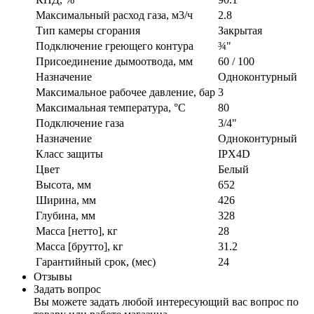
Максимальный расход газа, м3/ч
2.8
Тип камеры сгорания
Закрытая
Подключение греющего контура
¾"
Присоединение дымоотвода, мм
60 / 100
Назначение
Одноконтурный
Максимальное рабочее давление, бар
3
Максимальная температура, °C
80
Подключение газа
3/4"
Назначение
Одноконтурный
Класс защиты
IPX4D
Цвет
Белый
Высота, мм
652
Ширина, мм
426
Глубина, мм
328
Масса [нетто], кг
28
Масса [брутто], кг
31.2
Гарантийный срок, (мес)
24
Отзывы
Задать вопрос
Вы можете задать любой интересующий вас вопрос по