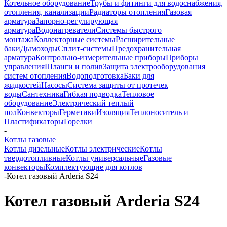
Котельное оборудование
Трубы и фитинги для водоснабжения,
отопления, канализации
Радиаторы отопления
Газовая
арматура
Запорно-регулирующая
арматура
Водонагреватели
Системы быстрого
монтажа
Коллекторные системы
Расширительные
баки
Дымоходы
Сплит-системы
Предохранительная
арматура
Контрольно-измерительные приборы
Приборы
управления
Шланги и полив
Защита электрооборудования
систем отопления
Водоподготовка
Баки для
жидкостей
Насосы
Система защиты от протечек
воды
Сантехника
Гибкая подводка
Тепловое
оборудование
Электрический теплый
пол
Конвекторы
Герметики
Изоляция
Теплоноситель и
Пластификаторы
Горелки
-
Котлы газовые
Котлы дизельные
Котлы электрические
Котлы
твердотопливные
Котлы универсальные
Газовые
конвекторы
Комплектующие для котлов
-
Котел газовый Arderia S24
Котел газовый Arderia S24