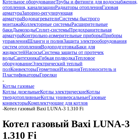
Котельное оборудование
Трубы и фитинги для водоснабжения,
отопления, канализации
Радиаторы отопления
Газовая
арматура
Запорно-регулирующая
арматура
Водонагреватели
Системы быстрого
монтажа
Коллекторные системы
Расширительные
баки
Дымоходы
Сплит-системы
Предохранительная
арматура
Контрольно-измерительные приборы
Приборы
управления
Шланги и полив
Защита электрооборудования
систем отопления
Водоподготовка
Баки для
жидкостей
Насосы
Система защиты от протечек
воды
Сантехника
Гибкая подводка
Тепловое
оборудование
Электрический теплый
пол
Конвекторы
Герметики
Изоляция
Теплоноситель и
Пластификаторы
Горелки
-
Котлы газовые
Котлы дизельные
Котлы электрические
Котлы
твердотопливные
Котлы универсальные
Газовые
конвекторы
Комплектующие для котлов
-
Котел газовый Baxi LUNA-3 1.310 Fi
Котел газовый Baxi LUNA-3
1.310 Fi