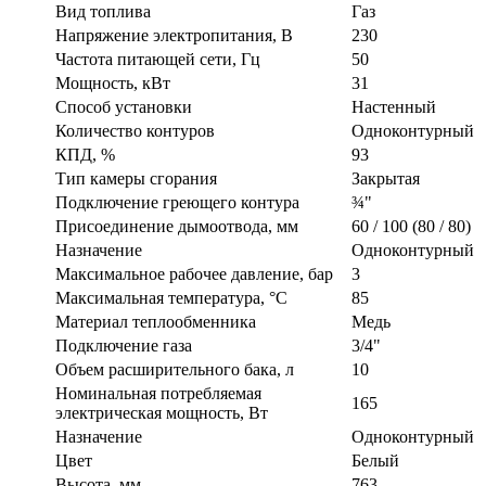
Вид топлива
Газ
Напряжение электропитания, В
230
Частота питающей сети, Гц
50
Мощность, кВт
31
Способ установки
Настенный
Количество контуров
Одноконтурный
КПД, %
93
Тип камеры сгорания
Закрытая
Подключение греющего контура
¾"
Присоединение дымоотвода, мм
60 / 100 (80 / 80)
Назначение
Одноконтурный
Максимальное рабочее давление, бар
3
Максимальная температура, °C
85
Материал теплообменника
Медь
Подключение газа
3/4"
Объем расширительного бака, л
10
Номинальная потребляемая
165
электрическая мощность, Вт
Назначение
Одноконтурный
Цвет
Белый
Высота, мм
763