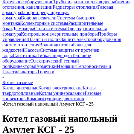
Котельное оборудование
Трубы и фитинги для водоснабжения,
отопления, канализации
Радиаторы отопления
Газовая
арматура
Запорно-регулирующая
арматура
Водонагреватели
Системы быстрого
монтажа
Коллекторные системы
Расширительные
баки
Дымоходы
Сплит-системы
Предохранительная
арматура
Контрольно-измерительные приборы
Приборы
управления
Шланги и полив
Защита электрооборудования
систем отопления
Водоподготовка
Баки для
жидкостей
Насосы
Система защиты от протечек
воды
Сантехника
Гибкая подводка
Тепловое
оборудование
Электрический теплый
пол
Конвекторы
Герметики
Изоляция
Теплоноситель и
Пластификаторы
Горелки
-
Котлы газовые
Котлы дизельные
Котлы электрические
Котлы
твердотопливные
Котлы универсальные
Газовые
конвекторы
Комплектующие для котлов
-
Котел газовый напольный Амулет КСГ - 25
Котел газовый напольный
Амулет КСГ - 25