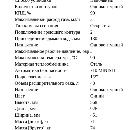
Способ установки
Напольный
Количество контуров
Одноконтурный
КПД, %
90
Максимальный расход газа, м3/ч
3
Тип камеры сгорания
Открытая
Подключение греющего контура
2"
Присоединение дымоотвода, мм
130
Назначение
Одноконтурный
Максимальное рабочее давление, бар
3
Максимальная температура, °C
90
Материал теплообменника
Сталь
Автоматика безопасности
710 MINISIT
Подключение газа
1/2"
Объем расширительного бака, л
43
Назначение
Одноконтурный
Цвет
Синий
Высота, мм
568
Длина, мм
926
Ширина, мм
451
Масса [нетто], кг
71
Масса [брутто], кг
74