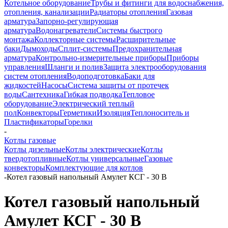
Котельное оборудование
Трубы и фитинги для водоснабжения,
отопления, канализации
Радиаторы отопления
Газовая
арматура
Запорно-регулирующая
арматура
Водонагреватели
Системы быстрого
монтажа
Коллекторные системы
Расширительные
баки
Дымоходы
Сплит-системы
Предохранительная
арматура
Контрольно-измерительные приборы
Приборы
управления
Шланги и полив
Защита электрооборудования
систем отопления
Водоподготовка
Баки для
жидкостей
Насосы
Система защиты от протечек
воды
Сантехника
Гибкая подводка
Тепловое
оборудование
Электрический теплый
пол
Конвекторы
Герметики
Изоляция
Теплоноситель и
Пластификаторы
Горелки
-
Котлы газовые
Котлы дизельные
Котлы электрические
Котлы
твердотопливные
Котлы универсальные
Газовые
конвекторы
Комплектующие для котлов
-
Котел газовый напольный Амулет КСГ - 30 В
Котел газовый напольный
Амулет КСГ - 30 В