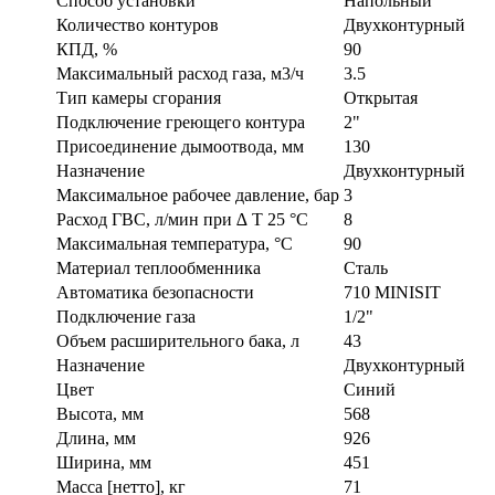
Способ установки
Напольный
Количество контуров
Двухконтурный
КПД, %
90
Максимальный расход газа, м3/ч
3.5
Тип камеры сгорания
Открытая
Подключение греющего контура
2"
Присоединение дымоотвода, мм
130
Назначение
Двухконтурный
Максимальное рабочее давление, бар
3
Расход ГВС, л/мин при ∆ T 25 °C
8
Максимальная температура, °C
90
Материал теплообменника
Сталь
Автоматика безопасности
710 MINISIT
Подключение газа
1/2"
Объем расширительного бака, л
43
Назначение
Двухконтурный
Цвет
Синий
Высота, мм
568
Длина, мм
926
Ширина, мм
451
Масса [нетто], кг
71