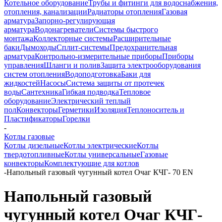
Котельное оборудование
Трубы и фитинги для водоснабжения,
отопления, канализации
Радиаторы отопления
Газовая
арматура
Запорно-регулирующая
арматура
Водонагреватели
Системы быстрого
монтажа
Коллекторные системы
Расширительные
баки
Дымоходы
Сплит-системы
Предохранительная
арматура
Контрольно-измерительные приборы
Приборы
управления
Шланги и полив
Защита электрооборудования
систем отопления
Водоподготовка
Баки для
жидкостей
Насосы
Система защиты от протечек
воды
Сантехника
Гибкая подводка
Тепловое
оборудование
Электрический теплый
пол
Конвекторы
Герметики
Изоляция
Теплоноситель и
Пластификаторы
Горелки
-
Котлы газовые
Котлы дизельные
Котлы электрические
Котлы
твердотопливные
Котлы универсальные
Газовые
конвекторы
Комплектующие для котлов
-
Напольный газовый чугунный котел Очаг КЧГ- 70 EN
Напольный газовый
чугунный котел Очаг КЧГ-