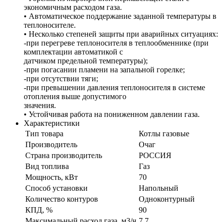
экономичным расходом газа.
• Автоматическое поддержание заданной температуры в
теплоносителе.
• Несколько степеней защиты при аварийных ситуациях:
-при перегреве теплоносителя в теплообменнике (при
комплектации автоматикой с
датчиком предельной температуры);
-при погасании пламени на запальной горелке;
-при отсутствии тяги;
-при превышении давления теплоносителя в системе
отопления выше допустимого
значения.
• Устойчивая работа на пониженном давлении газа.
Характеристики
Тип товара
Котлы газовые
Производитель
Очаг
Страна производитель
РОССИЯ
Вид топлива
Газ
Мощность, кВт
70
Способ установки
Напольный
Количество контуров
Одноконтурный
КПД, %
90
Максимальный расход газа, м3/ч
7.7