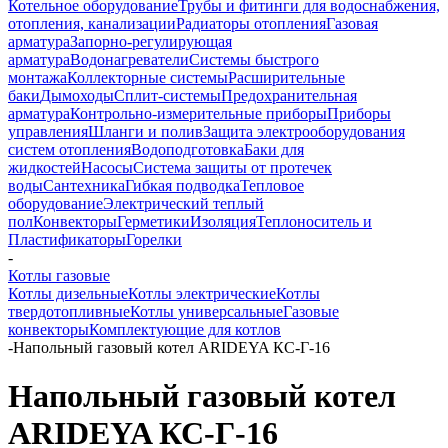
Котельное оборудование
Трубы и фитинги для водоснабжения,
отопления, канализации
Радиаторы отопления
Газовая
арматура
Запорно-регулирующая
арматура
Водонагреватели
Системы быстрого
монтажа
Коллекторные системы
Расширительные
баки
Дымоходы
Сплит-системы
Предохранительная
арматура
Контрольно-измерительные приборы
Приборы
управления
Шланги и полив
Защита электрооборудования
систем отопления
Водоподготовка
Баки для
жидкостей
Насосы
Система защиты от протечек
воды
Сантехника
Гибкая подводка
Тепловое
оборудование
Электрический теплый
пол
Конвекторы
Герметики
Изоляция
Теплоноситель и
Пластификаторы
Горелки
-
Котлы газовые
Котлы дизельные
Котлы электрические
Котлы
твердотопливные
Котлы универсальные
Газовые
конвекторы
Комплектующие для котлов
-
Напольный газовый котел ARIDEYA КС‑Г‑16
Напольный газовый котел
ARIDEYA КС‑Г‑16