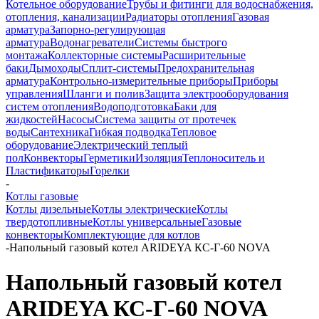
Котельное оборудование
Трубы и фитинги для водоснабжения,
отопления, канализации
Радиаторы отопления
Газовая
арматура
Запорно-регулирующая
арматура
Водонагреватели
Системы быстрого
монтажа
Коллекторные системы
Расширительные
баки
Дымоходы
Сплит-системы
Предохранительная
арматура
Контрольно-измерительные приборы
Приборы
управления
Шланги и полив
Защита электрооборудования
систем отопления
Водоподготовка
Баки для
жидкостей
Насосы
Система защиты от протечек
воды
Сантехника
Гибкая подводка
Тепловое
оборудование
Электрический теплый
пол
Конвекторы
Герметики
Изоляция
Теплоноситель и
Пластификаторы
Горелки
-
Котлы газовые
Котлы дизельные
Котлы электрические
Котлы
твердотопливные
Котлы универсальные
Газовые
конвекторы
Комплектующие для котлов
-
Напольный газовый котел ARIDEYA КС‑Г‑60 NOVA
Напольный газовый котел
ARIDEYA КС‑Г‑60 NOVA