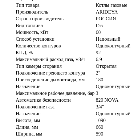
Тип товара
Котлы газовые
Производитель
ARIDEYA
Страна производитель
РОССИЯ
Вид топлива
Газ
Мощность, кВт
60
Способ установки
Напольный
Количество контуров
Одноконтурный
КПД, %
92
Максимальный расход газа, м3/ч
6.9
Тип камеры сгорания
Открытая
Подключение греющего контура
2"
Присоединение дымоотвода, мм
180
Назначение
Одноконтурный
Максимальное рабочее давление, бар
3
Автоматика безопасности
820 NOVA
Подключение газа
3/4"
Назначение
Одноконтурный
Высота, мм
1090
Длина, мм
660
Ширина, мм
590