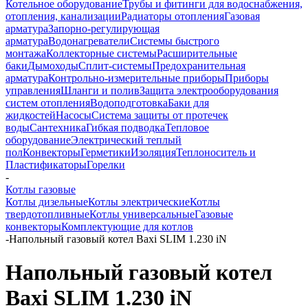
Котельное оборудование
Трубы и фитинги для водоснабжения,
отопления, канализации
Радиаторы отопления
Газовая
арматура
Запорно-регулирующая
арматура
Водонагреватели
Системы быстрого
монтажа
Коллекторные системы
Расширительные
баки
Дымоходы
Сплит-системы
Предохранительная
арматура
Контрольно-измерительные приборы
Приборы
управления
Шланги и полив
Защита электрооборудования
систем отопления
Водоподготовка
Баки для
жидкостей
Насосы
Система защиты от протечек
воды
Сантехника
Гибкая подводка
Тепловое
оборудование
Электрический теплый
пол
Конвекторы
Герметики
Изоляция
Теплоноситель и
Пластификаторы
Горелки
-
Котлы газовые
Котлы дизельные
Котлы электрические
Котлы
твердотопливные
Котлы универсальные
Газовые
конвекторы
Комплектующие для котлов
-
Напольный газовый котел Baxi SLIM 1.230 iN
Напольный газовый котел
Baxi SLIM 1.230 iN