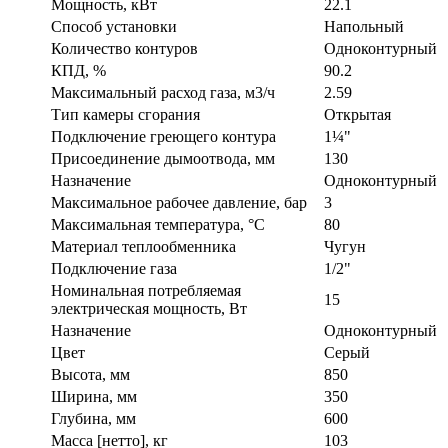
Мощность, кВт
22.1
Способ установки
Напольный
Количество контуров
Одноконтурный
КПД, %
90.2
Максимальный расход газа, м3/ч
2.59
Тип камеры сгорания
Открытая
Подключение греющего контура
1¼"
Присоединение дымоотвода, мм
130
Назначение
Одноконтурный
Максимальное рабочее давление, бар
3
Максимальная температура, °C
80
Материал теплообменника
Чугун
Подключение газа
1/2"
Номинальная потребляемая
15
электрическая мощность, Вт
Назначение
Одноконтурный
Цвет
Серый
Высота, мм
850
Ширина, мм
350
Глубина, мм
600
Масса [нетто], кг
103