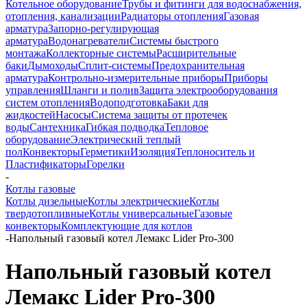
Котельное оборудование
Трубы и фитинги для водоснабжения,
отопления, канализации
Радиаторы отопления
Газовая
арматура
Запорно-регулирующая
арматура
Водонагреватели
Системы быстрого
монтажа
Коллекторные системы
Расширительные
баки
Дымоходы
Сплит-системы
Предохранительная
арматура
Контрольно-измерительные приборы
Приборы
управления
Шланги и полив
Защита электрооборудования
систем отопления
Водоподготовка
Баки для
жидкостей
Насосы
Система защиты от протечек
воды
Сантехника
Гибкая подводка
Тепловое
оборудование
Электрический теплый
пол
Конвекторы
Герметики
Изоляция
Теплоноситель и
Пластификаторы
Горелки
-
Котлы газовые
Котлы дизельные
Котлы электрические
Котлы
твердотопливные
Котлы универсальные
Газовые
конвекторы
Комплектующие для котлов
-
Напольный газовый котел Лемакс Lider Pro-300
Напольный газовый котел
Лемакс Lider Pro-300