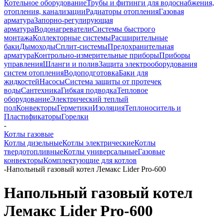
Котельное оборудование
Трубы и фитинги для водоснабжения,
отопления, канализации
Радиаторы отопления
Газовая
арматура
Запорно-регулирующая
арматура
Водонагреватели
Системы быстрого
монтажа
Коллекторные системы
Расширительные
баки
Дымоходы
Сплит-системы
Предохранительная
арматура
Контрольно-измерительные приборы
Приборы
управления
Шланги и полив
Защита электрооборудования
систем отопления
Водоподготовка
Баки для
жидкостей
Насосы
Система защиты от протечек
воды
Сантехника
Гибкая подводка
Тепловое
оборудование
Электрический теплый
пол
Конвекторы
Герметики
Изоляция
Теплоноситель и
Пластификаторы
Горелки
-
Котлы газовые
Котлы дизельные
Котлы электрические
Котлы
твердотопливные
Котлы универсальные
Газовые
конвекторы
Комплектующие для котлов
-
Напольный газовый котел Лемакс Lider Pro-600
Напольный газовый котел
Лемакс Lider Pro-600