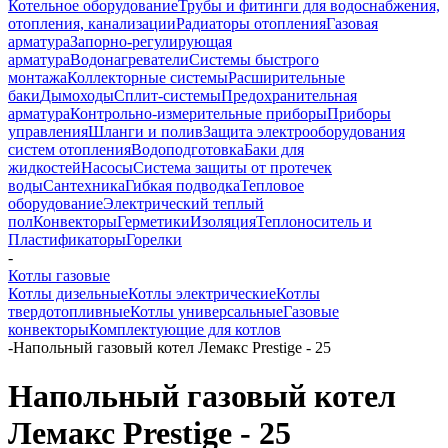
Котельное оборудование
Трубы и фитинги для водоснабжения,
отопления, канализации
Радиаторы отопления
Газовая
арматура
Запорно-регулирующая
арматура
Водонагреватели
Системы быстрого
монтажа
Коллекторные системы
Расширительные
баки
Дымоходы
Сплит-системы
Предохранительная
арматура
Контрольно-измерительные приборы
Приборы
управления
Шланги и полив
Защита электрооборудования
систем отопления
Водоподготовка
Баки для
жидкостей
Насосы
Система защиты от протечек
воды
Сантехника
Гибкая подводка
Тепловое
оборудование
Электрический теплый
пол
Конвекторы
Герметики
Изоляция
Теплоноситель и
Пластификаторы
Горелки
-
Котлы газовые
Котлы дизельные
Котлы электрические
Котлы
твердотопливные
Котлы универсальные
Газовые
конвекторы
Комплектующие для котлов
-
Напольный газовый котел Лемакс Prestige - 25
Напольный газовый котел
Лемакс Prestige - 25