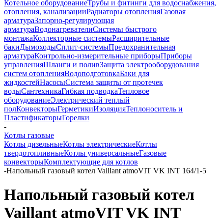
Котельное оборудование
Трубы и фитинги для водоснабжения,
отопления, канализации
Радиаторы отопления
Газовая
арматура
Запорно-регулирующая
арматура
Водонагреватели
Системы быстрого
монтажа
Коллекторные системы
Расширительные
баки
Дымоходы
Сплит-системы
Предохранительная
арматура
Контрольно-измерительные приборы
Приборы
управления
Шланги и полив
Защита электрооборудования
систем отопления
Водоподготовка
Баки для
жидкостей
Насосы
Система защиты от протечек
воды
Сантехника
Гибкая подводка
Тепловое
оборудование
Электрический теплый
пол
Конвекторы
Герметики
Изоляция
Теплоноситель и
Пластификаторы
Горелки
-
Котлы газовые
Котлы дизельные
Котлы электрические
Котлы
твердотопливные
Котлы универсальные
Газовые
конвекторы
Комплектующие для котлов
-
Напольный газовый котел Vaillant atmoVIT VK INT 164/1-5
Напольный газовый котел
Vaillant atmoVIT VK INT