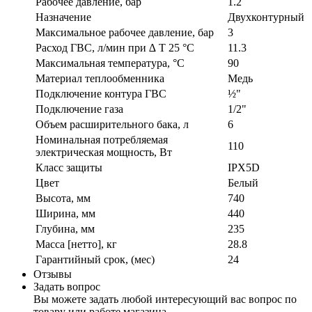
Рабочее давление, бар
1.2
Назначение
Двухконтурный
Максимальное рабочее давление, бар
3
Расход ГВС, л/мин при ∆ T 25 °C
11.3
Максимальная температура, °C
90
Материал теплообменника
Медь
Подключение контура ГВС
½"
Подключение газа
1/2"
Объем расширительного бака, л
6
Номинальная потребляемая
110
электрическая мощность, Вт
Класс защиты
IPX5D
Цвет
Белый
Высота, мм
740
Ширина, мм
440
Глубина, мм
235
Масса [нетто], кг
28.8
Гарантийный срок, (мес)
24
Отзывы
Задать вопрос
Вы можете задать любой интересующий вас вопрос по
товару или работе магазина.