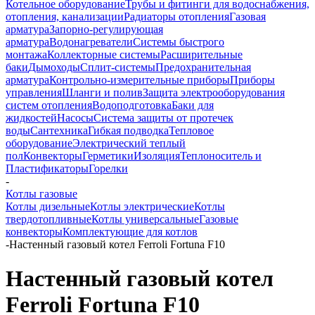
Котельное оборудование
Трубы и фитинги для водоснабжения,
отопления, канализации
Радиаторы отопления
Газовая
арматура
Запорно-регулирующая
арматура
Водонагреватели
Системы быстрого
монтажа
Коллекторные системы
Расширительные
баки
Дымоходы
Сплит-системы
Предохранительная
арматура
Контрольно-измерительные приборы
Приборы
управления
Шланги и полив
Защита электрооборудования
систем отопления
Водоподготовка
Баки для
жидкостей
Насосы
Система защиты от протечек
воды
Сантехника
Гибкая подводка
Тепловое
оборудование
Электрический теплый
пол
Конвекторы
Герметики
Изоляция
Теплоноситель и
Пластификаторы
Горелки
-
Котлы газовые
Котлы дизельные
Котлы электрические
Котлы
твердотопливные
Котлы универсальные
Газовые
конвекторы
Комплектующие для котлов
-
Настенный газовый котел Ferroli Fortuna F10
Настенный газовый котел
Ferroli Fortuna F10