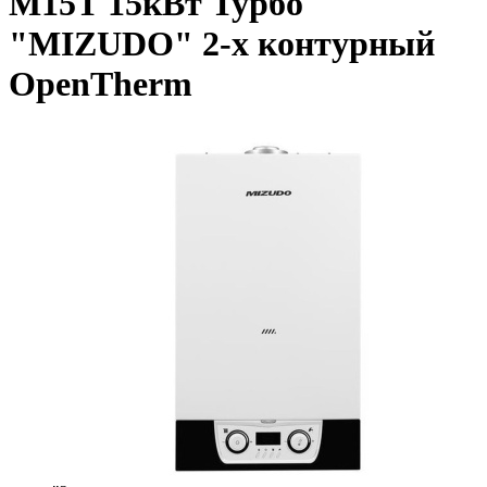
М15Т 15кВт Турбо
"MIZUDO" 2-х контурный
OpenTherm