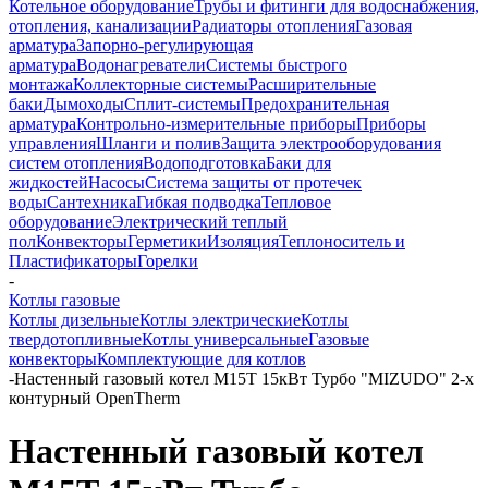
Котельное оборудование
Трубы и фитинги для водоснабжения,
отопления, канализации
Радиаторы отопления
Газовая
арматура
Запорно-регулирующая
арматура
Водонагреватели
Системы быстрого
монтажа
Коллекторные системы
Расширительные
баки
Дымоходы
Сплит-системы
Предохранительная
арматура
Контрольно-измерительные приборы
Приборы
управления
Шланги и полив
Защита электрооборудования
систем отопления
Водоподготовка
Баки для
жидкостей
Насосы
Система защиты от протечек
воды
Сантехника
Гибкая подводка
Тепловое
оборудование
Электрический теплый
пол
Конвекторы
Герметики
Изоляция
Теплоноситель и
Пластификаторы
Горелки
-
Котлы газовые
Котлы дизельные
Котлы электрические
Котлы
твердотопливные
Котлы универсальные
Газовые
конвекторы
Комплектующие для котлов
-
Настенный газовый котел М15Т 15кВт Турбо "MIZUDO" 2-х
контурный OpenTherm
Настенный газовый котел