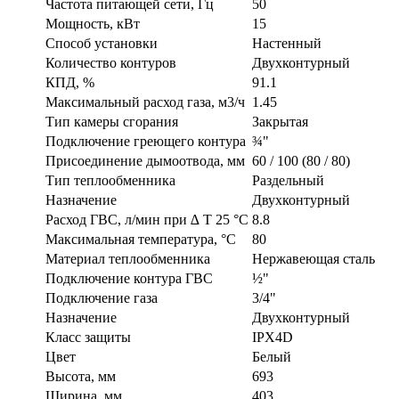
Частота питающей сети, Гц
50
Мощность, кВт
15
Способ установки
Настенный
Количество контуров
Двухконтурный
КПД, %
91.1
Максимальный расход газа, м3/ч
1.45
Тип камеры сгорания
Закрытая
Подключение греющего контура
¾"
Присоединение дымоотвода, мм
60 / 100 (80 / 80)
Тип теплообменника
Раздельный
Назначение
Двухконтурный
Расход ГВС, л/мин при ∆ T 25 °C
8.8
Максимальная температура, °C
80
Материал теплообменника
Нержавеющая сталь
Подключение контура ГВС
½"
Подключение газа
3/4"
Назначение
Двухконтурный
Класс защиты
IPX4D
Цвет
Белый
Высота, мм
693
Ширина, мм
403