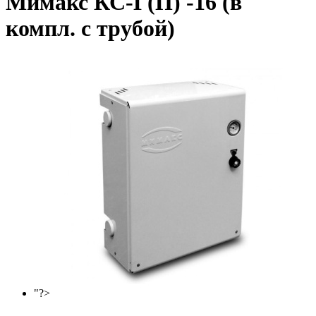
Мимакс КС-Г(П) -16 (в
компл. с трубой)
"?>