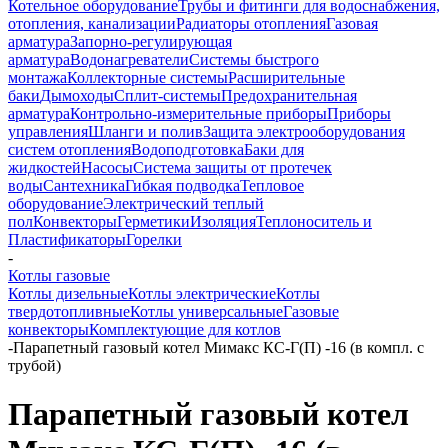
Котельное оборудование
Трубы и фитинги для водоснабжения,
отопления, канализации
Радиаторы отопления
Газовая
арматура
Запорно-регулирующая
арматура
Водонагреватели
Системы быстрого
монтажа
Коллекторные системы
Расширительные
баки
Дымоходы
Сплит-системы
Предохранительная
арматура
Контрольно-измерительные приборы
Приборы
управления
Шланги и полив
Защита электрооборудования
систем отопления
Водоподготовка
Баки для
жидкостей
Насосы
Система защиты от протечек
воды
Сантехника
Гибкая подводка
Тепловое
оборудование
Электрический теплый
пол
Конвекторы
Герметики
Изоляция
Теплоноситель и
Пластификаторы
Горелки
-
Котлы газовые
Котлы дизельные
Котлы электрические
Котлы
твердотопливные
Котлы универсальные
Газовые
конвекторы
Комплектующие для котлов
-
Парапетный газовый котел Мимакс КС-Г(П) -16 (в компл. с
трубой)
Парапетный газовый котел