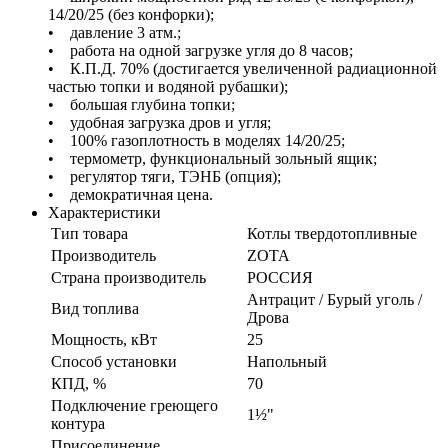
14/20/25 (без конфорки);
• давление 3 атм.;
• работа на одной загрузке угля до 8 часов;
• К.П.Д. 70% (достигается увеличенной радиационной
частью топки и водяной рубашки);
• большая глубина топки;
• удобная загрузка дров и угля;
• 100% газоплотность в моделях 14/20/25;
• термометр, функциональный зольный ящик;
• регулятор тяги, ТЭНБ (опция);
• демократичная цена.
Характеристики
Тип товара
Котлы твердотопливные
Производитель
ZOTA
Страна производитель
РОССИЯ
Антрацит / Бурый уголь /
Вид топлива
Дрова
Мощность, кВт
25
Способ установки
Напольный
КПД, %
70
Подключение греющего
1½"
контура
Присоединение