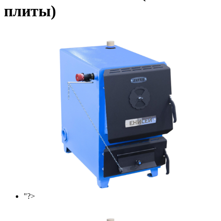
плиты)
"?>