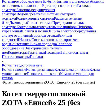
Котельное оборудование
Трубы и фитинги для водоснабжения,
отопления, канализации
Радиаторы отопления
Газовая
арматура
Запорно-регулирующая
арматура
Водонагреватели
Системы быстрого
монтажа
Коллекторные системы
Расширительные
баки
Дымоходы
Сплит-системы
Предохранительная
арматура
Контрольно-измерительные приборы
Приборы
управления
Шланги и полив
Защита электрооборудования
систем отопления
Водоподготовка
Баки для
жидкостей
Насосы
Система защиты от протечек
воды
Сантехника
Гибкая подводка
Тепловое
оборудование
Электрический теплый
пол
Конвекторы
Герметики
Изоляция
Теплоноситель и
Пластификаторы
Горелки
-
Котлы твердотопливные
Котлы газовые
Котлы дизельные
Котлы электрические
Котлы
универсальные
Газовые конвекторы
Комплектующие для
котлов
-
Котел твердотопливный ZOTA «Енисей» 25 (без плиты)
Котел твердотопливный
ZOTA «Енисей» 25 (без