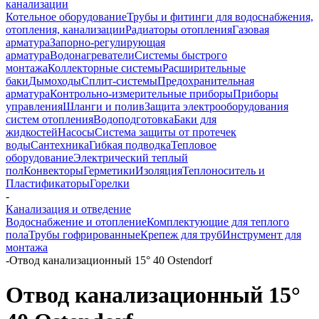
канализации
Котельное оборудование
Трубы и фитинги для водоснабжения,
отопления, канализации
Радиаторы отопления
Газовая
арматура
Запорно-регулирующая
арматура
Водонагреватели
Системы быстрого
монтажа
Коллекторные системы
Расширительные
баки
Дымоходы
Сплит-системы
Предохранительная
арматура
Контрольно-измерительные приборы
Приборы
управления
Шланги и полив
Защита электрооборудования
систем отопления
Водоподготовка
Баки для
жидкостей
Насосы
Система защиты от протечек
воды
Сантехника
Гибкая подводка
Тепловое
оборудование
Электрический теплый
пол
Конвекторы
Герметики
Изоляция
Теплоноситель и
Пластификаторы
Горелки
-
Канализация и отведение
Водоснабжение и отопление
Комплектующие для теплого
пола
Трубы гофрированные
Крепеж для труб
Инструмент для
монтажа
-
Отвод канализационный 15° 40 Ostendorf
Отвод канализационный 15°