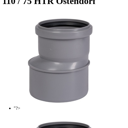
110 / 75 HTR Ostendorf
"?>