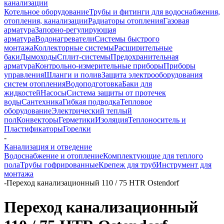
канализации
Котельное оборудование
Трубы и фитинги для водоснабжения,
отопления, канализации
Радиаторы отопления
Газовая
арматура
Запорно-регулирующая
арматура
Водонагреватели
Системы быстрого
монтажа
Коллекторные системы
Расширительные
баки
Дымоходы
Сплит-системы
Предохранительная
арматура
Контрольно-измерительные приборы
Приборы
управления
Шланги и полив
Защита электрооборудования
систем отопления
Водоподготовка
Баки для
жидкостей
Насосы
Система защиты от протечек
воды
Сантехника
Гибкая подводка
Тепловое
оборудование
Электрический теплый
пол
Конвекторы
Герметики
Изоляция
Теплоноситель и
Пластификаторы
Горелки
-
Канализация и отведение
Водоснабжение и отопление
Комплектующие для теплого
пола
Трубы гофрированные
Крепеж для труб
Инструмент для
монтажа
-
Переход канализационный 110 / 75 HTR Ostendorf
Переход канализационный