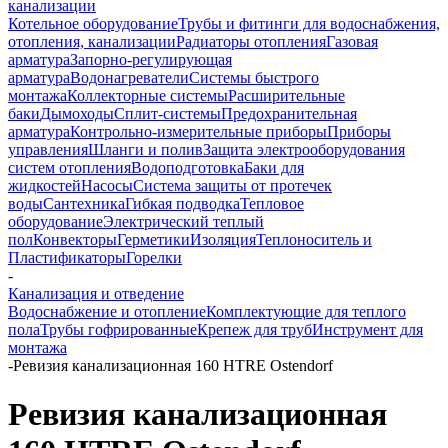
канализации
Котельное оборудование
Трубы и фитинги для водоснабжения,
отопления, канализации
Радиаторы отопления
Газовая
арматура
Запорно-регулирующая
арматура
Водонагреватели
Системы быстрого
монтажа
Коллекторные системы
Расширительные
баки
Дымоходы
Сплит-системы
Предохранительная
арматура
Контрольно-измерительные приборы
Приборы
управления
Шланги и полив
Защита электрооборудования
систем отопления
Водоподготовка
Баки для
жидкостей
Насосы
Система защиты от протечек
воды
Сантехника
Гибкая подводка
Тепловое
оборудование
Электрический теплый
пол
Конвекторы
Герметики
Изоляция
Теплоноситель и
Пластификаторы
Горелки
-
Канализация и отведение
Водоснабжение и отопление
Комплектующие для теплого
пола
Трубы гофрированные
Крепеж для труб
Инструмент для
монтажа
-
Ревизия канализационная 160 HTRE Ostendorf
Ревизия канализационная