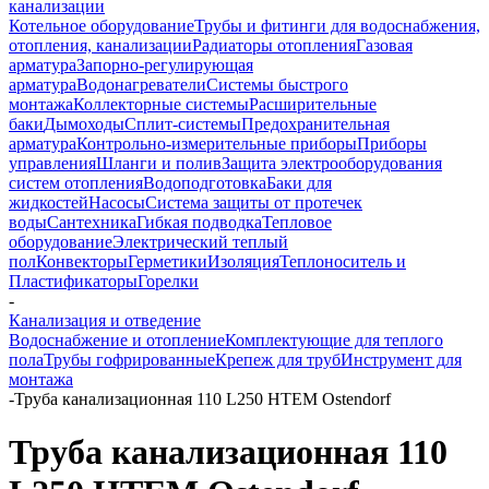
канализации
Котельное оборудование
Трубы и фитинги для водоснабжения,
отопления, канализации
Радиаторы отопления
Газовая
арматура
Запорно-регулирующая
арматура
Водонагреватели
Системы быстрого
монтажа
Коллекторные системы
Расширительные
баки
Дымоходы
Сплит-системы
Предохранительная
арматура
Контрольно-измерительные приборы
Приборы
управления
Шланги и полив
Защита электрооборудования
систем отопления
Водоподготовка
Баки для
жидкостей
Насосы
Система защиты от протечек
воды
Сантехника
Гибкая подводка
Тепловое
оборудование
Электрический теплый
пол
Конвекторы
Герметики
Изоляция
Теплоноситель и
Пластификаторы
Горелки
-
Канализация и отведение
Водоснабжение и отопление
Комплектующие для теплого
пола
Трубы гофрированные
Крепеж для труб
Инструмент для
монтажа
-
Труба канализационная 110 L250 HTEM Ostendorf
Труба канализационная 110