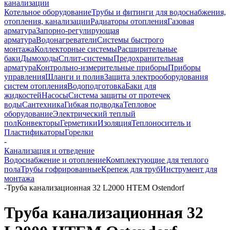
канализации
Котельное оборудование
Трубы и фитинги для водоснабжения,
отопления, канализации
Радиаторы отопления
Газовая
арматура
Запорно-регулирующая
арматура
Водонагреватели
Системы быстрого
монтажа
Коллекторные системы
Расширительные
баки
Дымоходы
Сплит-системы
Предохранительная
арматура
Контрольно-измерительные приборы
Приборы
управления
Шланги и полив
Защита электрооборудования
систем отопления
Водоподготовка
Баки для
жидкостей
Насосы
Система защиты от протечек
воды
Сантехника
Гибкая подводка
Тепловое
оборудование
Электрический теплый
пол
Конвекторы
Герметики
Изоляция
Теплоноситель и
Пластификаторы
Горелки
-
Канализация и отведение
Водоснабжение и отопление
Комплектующие для теплого
пола
Трубы гофрированные
Крепеж для труб
Инструмент для
монтажа
-
Труба канализационная 32 L2000 HTEM Ostendorf
Труба канализационная 32